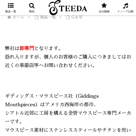
製品一覧
検索
会社概要
ティーダ出版
ホーム
製品一覧
G＆W
G＆W
弊社は
卸専門
となります。
恐れ入りますが、個人のお客様のご購入につきましてはお
近くの楽器店等へお問い合わせください。
ギディングス・マウスピース社（Giddings
Mouthpieces）はアメリカ西海岸の都市、
シアトル近郊に工房を構える金管マウスピース専門メーカ
ーです。
マウスピース素材にステンレススティールやチタンを用い